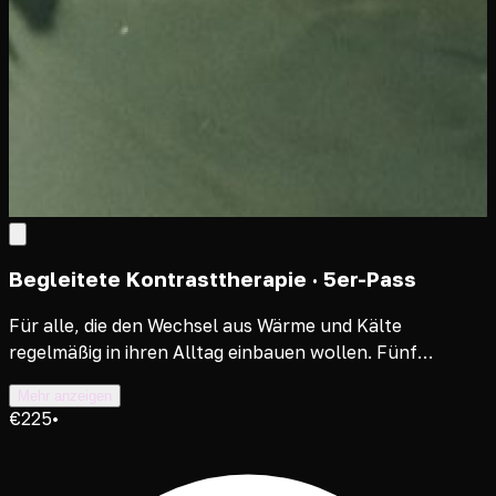
Begleitete Kontrasttherapie · 5er-Pass
Für alle, die den Wechsel aus Wärme und Kälte
regelmäßig in ihren Alltag einbauen wollen. Fünf
begleitete Sessions in ruhigem, festem Ablauf. Die
Mehr anzeigen
Sessions buchst du einzeln und nutzt sie flexibel, je
€225
•
nach Verfügbarkeit.