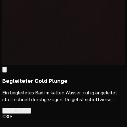
Begleiteter Cold Plunge
Ein begleitetes Bad im kalten Wasser, ruhig angeleitet
statt schnell durchgezogen. Du gehst schrittweise
hinein, dein Coach führt dich durch die Atmung. Ein
Mehr anzeigen
klarer, wacher Moment für Körper und Kopf.
€30
•