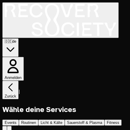
🇩🇪
de
Anmelden
|
Zurück
Wähle deine Services
Events
Routinen
Licht & Kälte
Sauerstoff & Plasma
Fitness